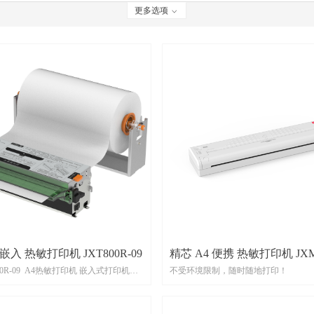
更多选项
ꀁ
精芯 A4 嵌入 热敏打印机 JXT800R-09
精芯 A4 便携 热敏打印机 JXM
800R-09 A4热敏打印机 嵌入式打印机
不受环境限制，随时随地打印！
08
9 JINGXINKJ
m-216mm宽度纸卷，最大纸卷直径
支持连续纸，缝标纸，黑标纸，200x200