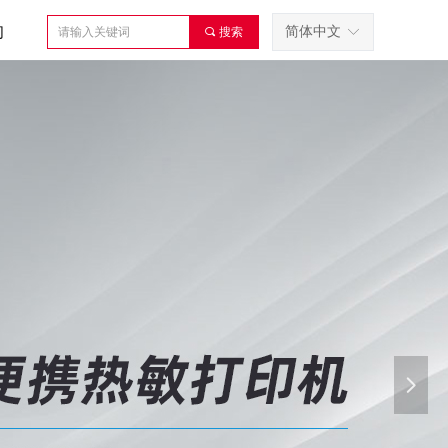
们
简体中文
끠
搜索
ꀅ
넲