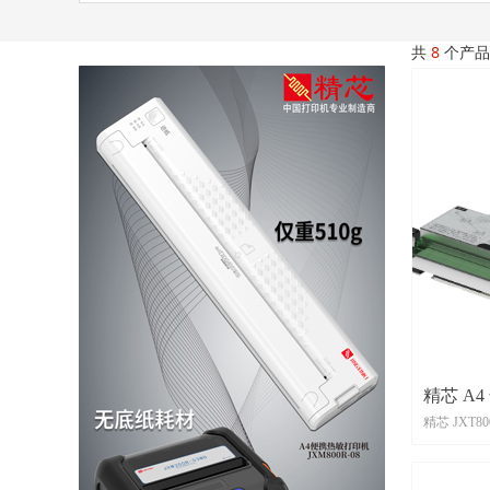
共
8
个产品
精芯 JXT
JXT800R-0
支持100m
180mm；