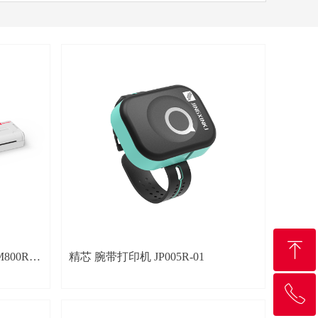
ꁸ
800R-
精芯 腕带打印机 JP005R-01
ꂅ
回到顶部