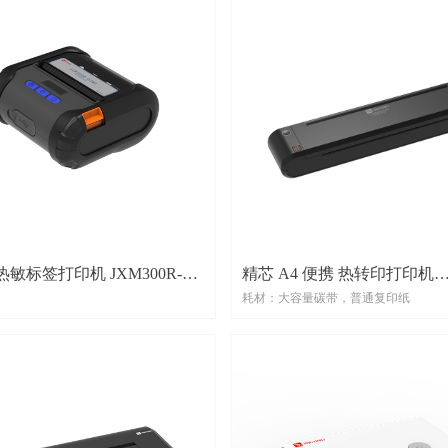
纸
：
寸：
265 (W) X 78(H) mm
寸（标配）：
7(W) X 64(H) mm
寸（打印机芯+切纸机芯）：
287(W) X 78(H) mm
配）：
(W)X33.2(H)mm
件(选配)：
.6(W)X126(H)mm
 热敏标签打印机 JXM300R-03
精芯 A4 便携 热转印打印机
寸(选配)：
87 (W) X 76(H)mm
耗材：大容量碳带，普通复印纸
JXM800RT-12