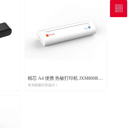
ꀥ
+86-592-5692517
微信二维码
精芯 A4 便携 热敏打印机 JXM800R-
专为纸卷打印设计！
03