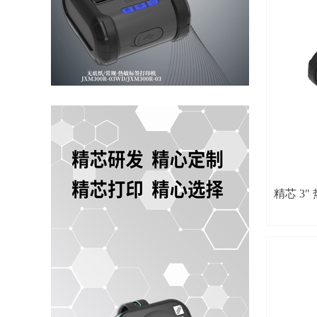
危险品标签
模块化设计
打印机芯尺
88.5(L) X 
切纸机芯尺
45 (L) X28
整机产品尺
88.5(L) X 
出纸嘴（选
47(L)X246
纸卷支架组
60(L)X289
精芯 3"
容纸模块尺
130(L) X 2
无底纸