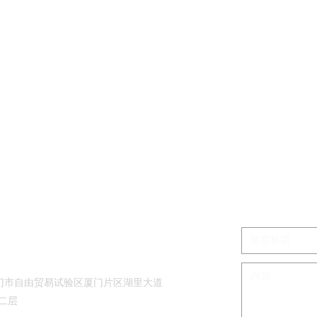
有限公司
门市自由贸易试验区厦门片区湖里大道
第二层